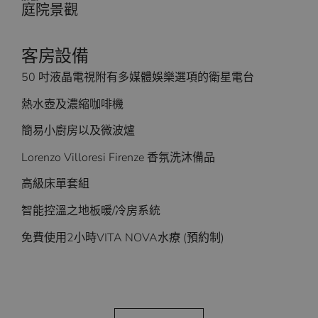
庭院景觀
客房設備
50 吋液晶電視附有多媒體娛樂選項的衛星電台
熱水壺及濃縮咖啡機
簡易小廚房以及微波爐
Lorenzo Villoresi Firenze 香氛洗沐備品
高級床單套組
智能控溫之地板暖/冷房系統
免費使用2小時VITA NOVA水療 (預約制)