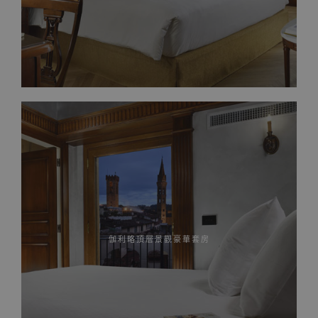
伽利略頂層景觀豪華套房