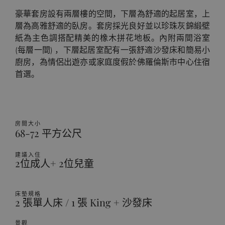
豪華套房設有兩層樓的空間，下層為舒適的起居室，上
層為高雅舒適的臥房。套房採光良好並以珍珠灰錦緞壁
紙為主色調搭配精美的橡木拼花地板。內附兩間浴室
(每層一間) ，下層起居室配有一張舒適沙發床和簡易小
廚房，為情侶出遊亦或家庭度假於佛羅倫斯市中心住宿
首選。
房間大小
68-72 平方公尺
建議入住
2位成人+ 2位兒童
床墊規格
2 張單人床 / 1 張 King + 沙發床
景觀