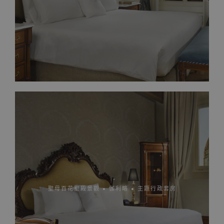
聖母百花聖殿景觀 • 伽利略 • 主題行政套房