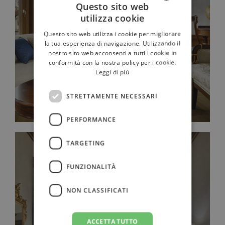
Questo sito web
utilizza cookie
ITALIAN
佛羅倫斯全景雅緻套房
Questo sito web utilizza i cookie per migliorare
FRENCH
la tua esperienza di navigazione. Utilizzando il
nostro sito web acconsenti a tutti i cookie in
GERMAN
conformità con la nostra policy per i cookie.
Leggi di più
RUSSIAN
ENGLISH
STRETTAMENTE NECESSARI
PERFORMANCE
TARGETING
FUNZIONALITÀ
NON CLASSIFICATI
ACCETTA TUTTO