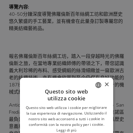
導覽內容:
40-50分鐘深度導覽佛羅倫斯百年絲綢工坊和歐洲歷史
悠久繁盛的手工藝業，並有機會在此量身訂製專屬您的
精美紡織藝術品。
報名佛羅倫斯百年絲綢工坊，踏入一段穿越時光的佛羅
倫斯之旅，在當地專業紡織師傅的帶領之下，帶您認識
義大利珍稀的布料、感受綢緞的絲滑細緻並一窺歐洲古
老的紡織技術，亦有機會欣賞到至今仍保有良好功能的
×
1878年的貝寧格整經機和18世紀時由達文西設計的機
Questo sito web
械式紡織機。
utilizza cookie
ITALIAN
Antico Setificio Fiorentino絲綢工坊位於Borgo San
Questo sito web utilizza i cookie per migliorare
FRENCH
Frediano的中心地帶，自 1786 年以來便是奧特拉諾區
la tua esperienza di navigazione. Utilizzando il
nostro sito web acconsenti a tutti i cookie in
最負盛名的古老工坊之一，也是當地長期以來最具歷史
GERMAN
conformità con la nostra policy per i cookie.
意義和手工藝傳統價值的絲綢工坊。
Leggi di più
RUSSIAN