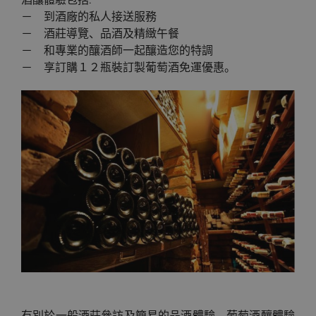
酒釀體驗包括:
－ 到酒廠的私人接送服務
－ 酒莊導覽、品酒及精緻午餐
－ 和專業的釀酒師一起釀造您的特調
－ 享訂購１２瓶裝訂製葡萄酒免運優惠。