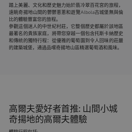
踏上美麗、文化和歷史魅力始於翡冷翠百花宮的旅程，
遠眺奇揚地山間的鬱鬱蔥蔥和遊覽Albola古城堡無與倫
比的體驗豐富您的旅程。
參觀這個迷人的中世紀村莊，它整個歷史都屬於該地區
最著名的貴族家庭，將帶您穿越一個包含托斯卡納歷史
和傳統的獨特行程：從優雅的葡萄園到令人回味的莊嚴
的建築城堡，通過品嚐奇揚地山區精選葡萄酒和風味。
高爾夫愛好者首推: 山間小城
奇揚地的高爾夫體驗