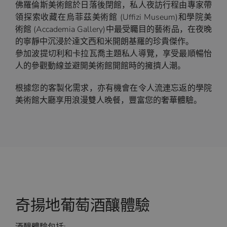
佛羅倫斯美術館於日落後閉館，私人夜訪行程由專家帶
領探索收藏在烏菲茲美術館 (Uffizi Museum)和學院美
術館 (Accademia Gallery)中最受矚目的藝術品，在夜晚
的寧靜中沉浸於達文西和米開朗基羅的珍貴傑作。
參加波提切利和卡拉瓦喬主題私人導覽，享受最順暢怡
人的參觀動線並避開美術館開館時的擁擠人潮。
根據您的客製化需求，亦有機會在令人流連忘返的學院
美術館大廳享用浪漫雙人晚餐，豐富您的奢華體驗。
奇揚地葡萄酒釀體驗