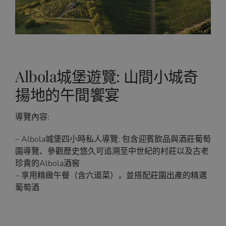
Albola城堡遊覽: 山間小城奇
揚地的午間饗宴
導覽內容:
– Albola城堡四小時私人導覽: 包含迎賓飲品與酒莊葡萄
園導覽、參觀歷史悠久可追溯至中世紀的村莊以及古老
珍貴的Albola酒窖
– 享用精緻午餐（含六道菜），並搭配莊園出產的精選
葡萄酒