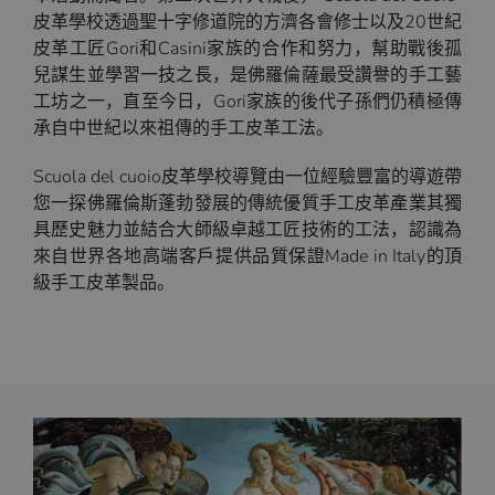
皮革學校透過聖十字修道院的方濟各會修士以及20世紀
皮革工匠Gori和Casini家族的合作和努力，幫助戰後孤
兒謀生並學習一技之長，是佛羅倫薩最受讚譽的手工藝
工坊之一，直至今日，Gori家族的後代子孫們仍積極傳
承自中世紀以來祖傳的手工皮革工法。
Scuola del cuoio皮革學校導覽由一位經驗豐富的導遊帶
您一探佛羅倫斯蓬勃發展的傳統優質手工皮革產業其獨
具歷史魅力並結合大師級卓越工匠技術的工法，認識為
來自世界各地高端客戶提供品質保證Made in Italy的頂
級手工皮革製品。