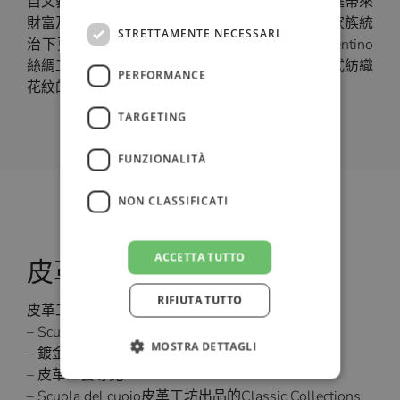
自文藝復興以來，絲綢的製造為當時許多貴族家庭帶來
財富及名望，佛羅倫斯的名聲及財富也在梅迪契家族統
ENGLISH
STRETTAMENTE NECESSARI
治下更為蓬勃強盛，現在的Antico Setificio Fiorentino
絲綢工坊即保存有當時的織布機、草稿以及有各式紡織
PERFORMANCE
花紋的掛毯供旅客們參觀欣賞。
TARGETING
FUNZIONALITÀ
NON CLASSIFICATI
ACCETTA TUTTO
皮革工藝學校
RIFIUTA TUTTO
皮革工坊導覽內容:
– Scuola del cuoio皮革工藝學校介紹
MOSTRA DETTAGLI
– 鍍金工藝導覽
– 皮革工藝導覽
– Scuola del cuoio皮革工坊出品的Classic Collections