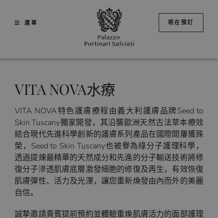
Skip
to
現在預訂
選單
content
VITA NOVA水療
VITA NOVA特色護膚療程由義大利護膚品牌Seed to
Skin Tuscany獨家開發，其沿襲歐洲天然古法草本療效
結合現代先進科學創新的護膚系列產品在國際間屢獲殊
榮，Seed to Skin Tuscany也被譽為綠分子護理科學，
透過提煉最精華的天然成分和先進的分子輸送技術將修
復分子滲透肌膚底層激發細胞的修復及再生，有效恢復
肌膚彈性、活力及光澤，讓您重新煥發由內而外的美麗
自信。
誠摯邀請貴賓提前預約並體驗重煥肌膚活力的面部護理