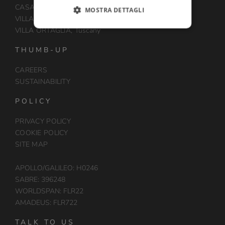
CASA MUNFRÀ, Piedmont
MOSTRA DETTAGLI
VILLA MONTE SOLARE, Umbria
VILLA ORTAGLIA, Tuscany
THUMB-UP
CAREERS
SUSTAINABILITY
POLICY
PRIVACY POLICY
COOKIE POLICY
SITE MAP
APOLLO/GALILEO: H0246
SABRE: 396248
WORLDSPAN: FLR22
AMADEUS: FLR722
TALK TO US