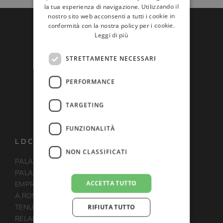
FRENCH
la tua esperienza di navigazione. Utilizzando il
nostro sito web acconsenti a tutti i cookie in
GERMAN
conformità con la nostra policy per i cookie.
Leggi di più
RUSSIAN
ENGLISH
STRETTAMENTE NECESSARI
PERFORMANCE
TARGETING
FUNZIONALITÀ
LDC HOTELS ITALY
NON CLASSIFICATI
PALAZZO PORTINARI SALVIATI, Florence
PALAZZO VENART, Venice
ACCETTA TUTTO
EMPRESS THEODORA APARTMENTS, Venice
A.ROMA LIFESTYLE HOTEL, Rome
TENUTA VILLA YORK, Rome
RIFIUTA TUTTO
RELAIS SANT’UFFIZIO, Piedmont