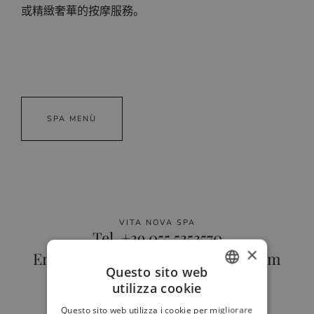
或精緻奢華的按摩服務。
SPA MENÙ
VITA NOVA SPA
Tel. +39 055 5353570
×
Email: spa.portinari@ldchotels.com
Questo sito web
Butler service: +39 340 2496645
utilizza cookie
ITALIAN
Questo sito web utilizza i cookie per migliorare