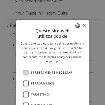
Frescoed Master Suite
Your Place in History Suite
×
Palazzo Venart – Venezia
Questo sito web
Camere e Suite di lusso
utilizza cookie
ITALIAN
Questo sito web utilizza i cookie per migliorare
Camera Classic
FRENCH
la tua esperienza di navigazione. Utilizzando il
nostro sito web acconsenti a tutti i cookie in
Camera Carnevale
GERMAN
conformità con la nostra policy per i cookie.
Leggi di più
RUSSIAN
Camera Robert Browning
ENGLISH
STRETTAMENTE NECESSARI
Camera Classic con Terrazza
PERFORMANCE
Camera Giacomo Casanova con
TARGETING
Terrazza