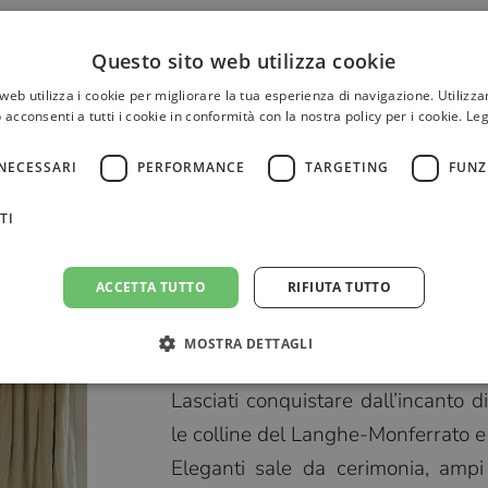
Questo sito web utilizza cookie
web utilizza i cookie per migliorare la tua esperienza di navigazione. Utilizza
 acconsenti a tutti i cookie in conformità con la nostra policy per i cookie.
Leg
NECESSARI
PERFORMANCE
TARGETING
FUNZ
TI
ACCETTA TUTTO
RIFIUTA TUTTO
Se desideri rendere unico, sp
MOSTRA DETTAGLI
Piemonte
, Relais Sant’Uffizio è il 
Lasciati conquistare dall’incanto 
le colline del Langhe-Monferrato e 
Eleganti sale da cerimonia, ampi 