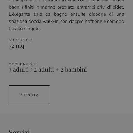
un’ampia e luminosa zona living con divano letto e due
bagni rifiniti in marmo pregiato, entrambi privi di bidet.
L’elegante sala da bagno ensuite dispone di una
spaziosa doccia walk-in con doppio soffione e comodo
lavabo singolo.
SUPERFICIE
72 mq
OCCUPAZIONE
3 adulti / 2 adulti + 2 bambini
PRENOTA
Servizi