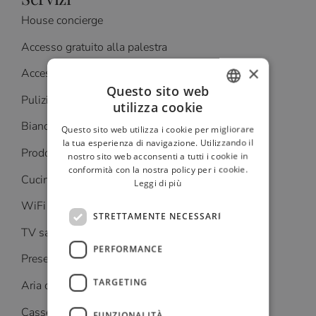
House concierge
Accesso gratuito alla palestra
×
Accesso con tariffe agevolate alla SPA
Questo sito web
Pulizia giornaliera
utilizza cookie
ITALIAN
Biancheria con cambio ogni 3 giorni
Questo sito web utilizza i cookie per migliorare
FRENCH
la tua esperienza di navigazione. Utilizzando il
Prodotti da bagno Lorenzo Villoresi
nostro sito web acconsenti a tutti i cookie in
GERMAN
conformità con la nostra policy per i cookie.
Cucina accessoriata
Leggi di più
RUSSIAN
WiFi alta velocità
ENGLISH
STRETTAMENTE NECESSARI
TV satellitare 50”
PERFORMANCE
Prese con porte USB
TARGETING
Aria condizionata
Cassette di sicurezza
FUNZIONALITÀ