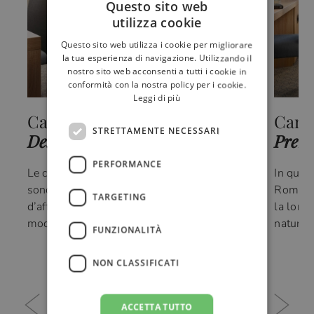
Questo sito web
utilizza cookie
ITALIAN
Questo sito web utilizza i cookie per migliorare
FRENCH
la tua esperienza di navigazione. Utilizzando il
nostro sito web acconsenti a tutti i cookie in
GERMAN
conformità con la nostra policy per i cookie.
Leggi di più
RUSSIAN
Camere
Cam
ENGLISH
STRETTAMENTE NECESSARI
Deluxe
Prem
PERFORMANCE
Le camere Deluxe, spaziose ed eleganti,
In ques
sono la soluzione ideale per soggiorni
Roma, L
TARGETING
d’affari o in occasione di eventi presso il
la loro 
moderno centro congressi dell’hotel.
naturale
FUNZIONALITÀ
NON CLASSIFICATI
SCOPRI DI PIÙ
ACCETTA TUTTO