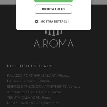
RIFIUTA TUTTO
MOSTRA DETTAGLI
LDC HOTELS ITALY
PALAZZO PORTINARI SALVIATI, Firenze
PALAZZO VENART, Venezia
EMPRESS THEODORA APARTMENTS, Venezia
A.ROMA LIFESTYLE HOTEL, Roma
TENUTA VILLA YORK, Roma
RELAIS SANT’UFFIZIO, Piemonte