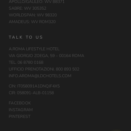
APOLLO/GALILEO: WV B8371
SABRE: WV 305352
WORLDSPAN: WV 98320
AMADEUS: WV ROM320
TALK TO US
A.ROMA LIFESTYLE HOTEL
VIA GIORGIO ZOEGA, 59 – 00164 ROMA
TEL. 06 8780 0168
UFFICIO PRENOTAZIONI. 800 893 502
INFO.AROMA@LDCHOTELS.COM
CIN: IT058091A1DNQJF4X5
CIR: 058091-ALB-01158
FACEBOOK
INSTAGRAM
PINTEREST