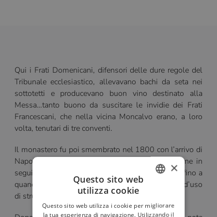
Qui i Frati Domenicani, difensori delle dure regole del
Tribunale ecclesiastico, allevavano bachi da seta nei
sottotetti e producevano buon vino destinato alla
Messa…tanto buono da suscitare le invidie dei Frati
Francescani, che nella vicina Moncalvo erano, a loro
volta, tenutari di tre conventi.
Il monastero fu poi smembrato nel 1800 con l’arrivo di
Napoleone, dopo la battaglia di Marengo. Divenne in
×
seguito una tenuta agricola e infine abbandonato fino a
Questo sito web
quando, negli anni ‘70 assunse la destinazione d’uso
utilizza cookie
ITALIAN
di struttura ricettiva.
Questo sito web utilizza i cookie per migliorare
FRENCH
la tua esperienza di navigazione. Utilizzando il