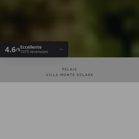
RELAIS
VILLA MONTE SOLARE
VIA MONTALI, 7
06068 TAVERNELLE DI PANICALE
TEL 075 835 5818
INFO.VMS@LDCHOTELS.COM
MAP