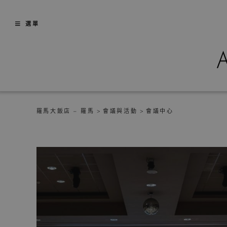
Skip
to
選單
content
羅馬大飯店 – 羅馬
>
會議與活動
>
會議中心