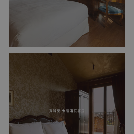
賈科莫·卡薩諾瓦客房