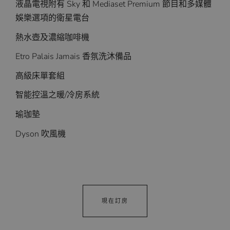
液晶電視附有 Sky 和​​ Mediaset Premium 節目和多媒體
娛樂選項的衛星電台
熱水壺及濃縮咖啡機
Etro Palais Jamais 香氛洗沐備品
高級床單套組
智能控溫之暖/冷房系統
瑜珈墊
Dyson 吹風機
現在訂房