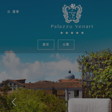
Skip
to
選單
content
酒店
公寓