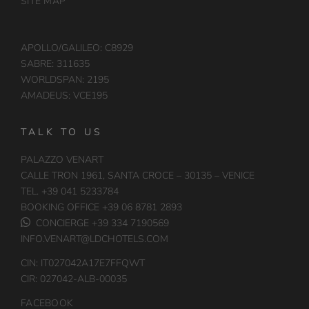
SITE MAP
APOLLO/GALILEO: C8929
SABRE: 311635
WORLDSPAN: 2195
AMADEUS: VCE195
TALK TO US
PALAZZO VENART
CALLE TRON 1961, SANTA CROCE – 30135 – VENICE
TEL. +39 041 5233784
BOOKING OFFICE +39 06 8781 2893
CONCIERGE +39 334 7190569
INFO.VENART@LDCHOTELS.COM
CIN: IT027042A17E7FFQWT
CIR: 027042-ALB-00035
FACEBOOK