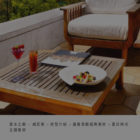
雲水之都 – 威尼斯
>
房型介紹
>
露臺景觀經典客房
>
夏日時光
主題客房