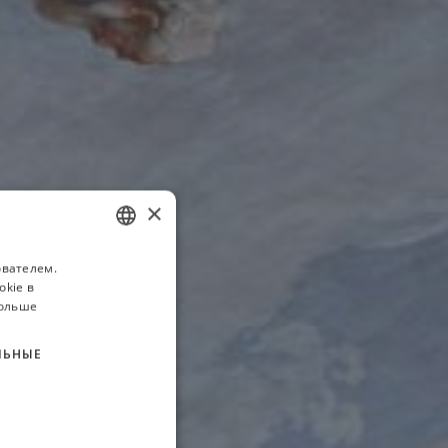
×
ователем.
ITALIAN
okie в
FRENCH
больше
GERMAN
ЛЬНЫЕ
RUSSIAN
ENGLISH