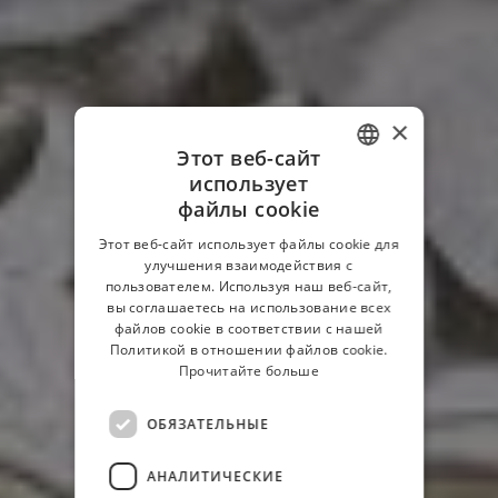
×
Этот веб-сайт
использует
ITALIAN
файлы cookie
FRENCH
Этот веб-сайт использует файлы cookie для
улучшения взаимодействия с
GERMAN
пользователем. Используя наш веб-сайт,
RUSSIAN
вы соглашаетесь на использование всех
файлов cookie в соответствии с нашей
ENGLISH
Политикой в ​​отношении файлов cookie.
Прочитайте больше
ОБЯЗАТЕЛЬНЫЕ
АНАЛИТИЧЕСКИЕ