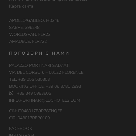
Карта сайта
APOLLO/GALILEO: H0246
SABRE: 396248
WORLDSPAN: FLR22
AMADEUS: FLR722
ПОГОВОРИ С НАМИ
PALAZZO PORTINARI SALVIATI
VIA DEL CORSO 6 – 50122 FLORENCE
TEL. +39 055 535353
BOOKING OFFICE. +39 06 8781 2893
+39 349 5983605
INFO.PORTINARI@LDCHOTELS.COM
CIN: IT048017B9P78TNQEF
CIR: 048017REP0109
FACEBOOK
INSTAGRAM