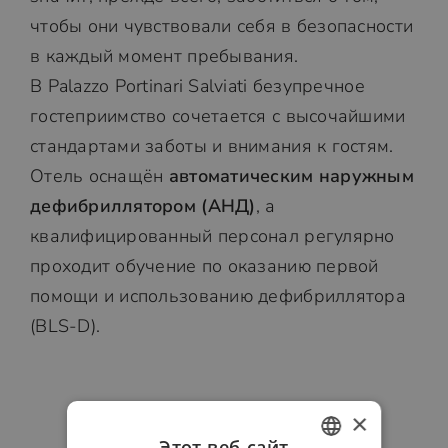
чтобы они чувствовали себя в безопасности
в каждый момент пребывания.
В Palazzo Portinari Salviati безупречное
гостеприимство сочетается с высочайшими
стандартами заботы и внимания к гостям.
Отель оснащён
автоматическим наружным
дефибриллятором (АНД)
, а
квалифицированный персонал регулярно
проходит обучение по оказанию первой
помощи и использованию дефибриллятора
(BLS-D).
×
Этот веб-сайт