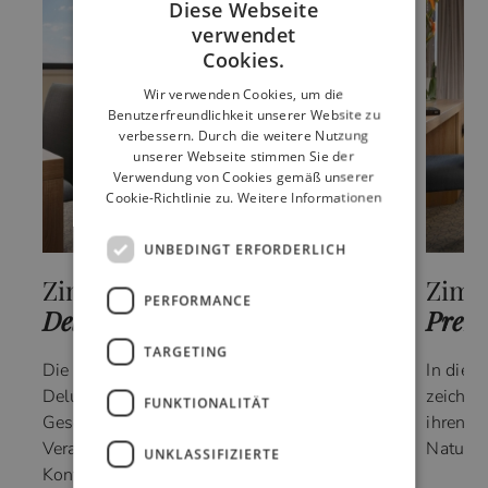
Diese Webseite
verwendet
ITALIAN
Cookies.
FRENCH
Wir verwenden Cookies, um die
Benutzerfreundlichkeit unserer Website zu
GERMAN
verbessern. Durch die weitere Nutzung
RUSSIAN
unserer Webseite stimmen Sie der
Verwendung von Cookies gemäß unserer
ENGLISH
Cookie-Richtlinie zu.
Weitere Informationen
UNBEDINGT ERFORDERLICH
Zimmer
Zim
PERFORMANCE
Deluxe
Prem
TARGETING
Die geräumigen und eleganten Zimmer
In dies
Deluxe sind ideal für 0,
zeichne
FUNKTIONALITÄT
Geschäftsaufenthalte oder anlässlich
ihren a
Veranstaltungen im modernen
Naturres
UNKLASSIFIZIERTE
Konferenzzentrum des Hotels.