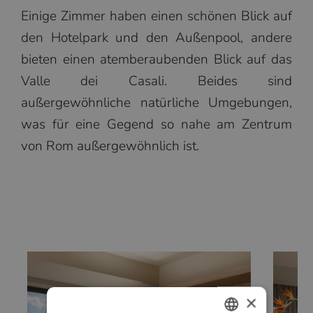
Einige Zimmer haben einen schönen Blick auf
den Hotelpark und den Außenpool, andere
bieten einen atemberaubenden Blick auf das
Valle dei Casali. Beides sind
außergewöhnliche natürliche Umgebungen,
was für eine Gegend so nahe am Zentrum
von Rom außergewöhnlich ist.
×