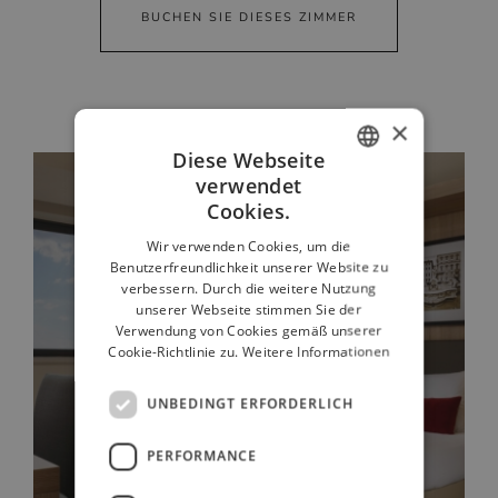
BUCHEN SIE DIESES ZIMMER
×
Diese Webseite
verwendet
ITALIAN
Cookies.
FRENCH
Wir verwenden Cookies, um die
Benutzerfreundlichkeit unserer Website zu
GERMAN
verbessern. Durch die weitere Nutzung
RUSSIAN
unserer Webseite stimmen Sie der
Verwendung von Cookies gemäß unserer
ENGLISH
Cookie-Richtlinie zu.
Weitere Informationen
ZIMMER DELUXE
UNBEDINGT ERFORDERLICH
PERFORMANCE