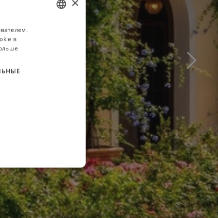
×
ователем.
ITALIAN
okie в
FRENCH
больше
GERMAN
ЛЬНЫЕ
RUSSIAN
ENGLISH