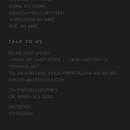
SABRE: WV 256467
GALILEO/APOLLO: WV D1647
WORLDSPAN: WV 6482
ODD: WV 6482
TALK TO US
RELAIS SANT’UFFIZIO
STRADA DEL SANT’UFFIZIO 1 – 14030 CIOCCARO DI
PENANGO, ASTI
TEL. [06 8780 0168] UFFICIO PRENOTAZIONI. 800 893 502
INFO.RSU@LDCHOTELS.COM
CIN: IT005083A1J852Y8KQ
CIR: 005083-ALB-00001
FACEBOOK
INSTAGRAM