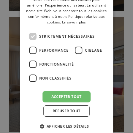
FRENCH
améliorer l'expérience utilisateur. En utilisant
notre site Web, vous acceptez tous les cookies
GERMAN
conformément à notre Politique relative aux
cookies.
En savoir plus
RUSSIAN
ENGLISH
STRICTEMENT NÉCESSAIRES
PERFORMANCE
CIBLAGE
FONCTIONNALITÉ
CHAMBRE EXECUTIVE
NON CLASSIFIÉS
ACCEPTER TOUT
REFUSER TOUT
AFFICHER LES DÉTAILS