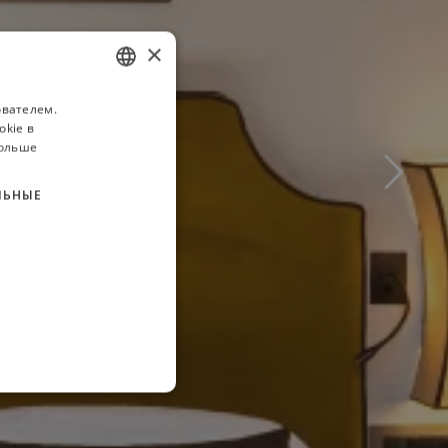
×
ователем.
ITALIAN
okie в
FRENCH
больше
GERMAN
ЛЬНЫЕ
RUSSIAN
ENGLISH